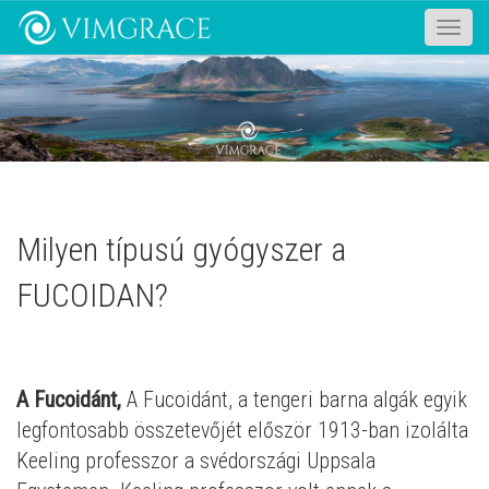
Toggle
naviga
Milyen típusú gyógyszer a
FUCOIDAN?
A Fucoidánt,
A Fucoidánt, a tengeri barna algák egyik
legfontosabb összetevőjét először 1913-ban izolálta
Keeling professzor a svédországi Uppsala