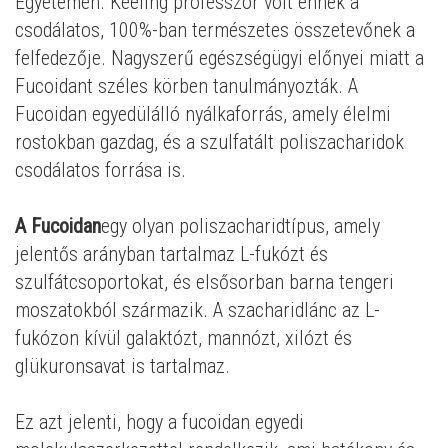
Egyetemen. Keeling professzor volt ennek a
csodálatos, 100%-ban természetes összetevőnek a
felfedezője. Nagyszerű egészségügyi előnyei miatt a
Fucoidant széles körben tanulmányozták. A
Fucoidan egyedülálló nyálkaforrás, amely élelmi
rostokban gazdag, és a szulfatált poliszacharidok
csodálatos forrása is.
A Fucoidan
egy olyan poliszacharidtípus, amely
jelentős arányban tartalmaz L-fukózt és
szulfátcsoportokat, és elsősorban barna tengeri
moszatokból származik. A szacharidlánc az L-
fukózon kívül galaktózt, mannózt, xilózt és
glükuronsavat is tartalmaz.
Ez azt jelenti, hogy a fucoidan egyedi