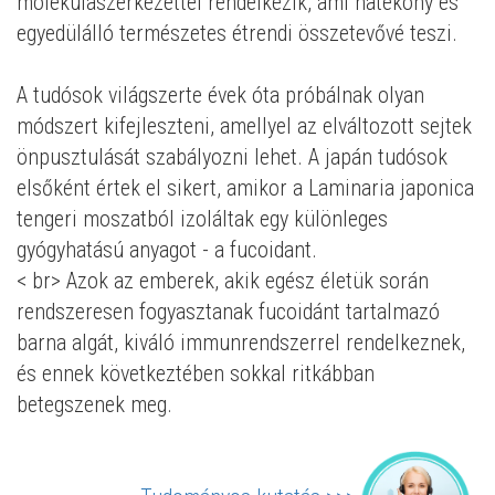
molekulaszerkezettel rendelkezik, ami hatékony és
egyedülálló természetes étrendi összetevővé teszi.
A tudósok világszerte évek óta próbálnak olyan
módszert kifejleszteni, amellyel az elváltozott sejtek
önpusztulását szabályozni lehet. A japán tudósok
elsőként értek el sikert, amikor a Laminaria japonica
tengeri moszatból izoláltak egy különleges
gyógyhatású anyagot - a fucoidant.
< br> Azok az emberek, akik egész életük során
rendszeresen fogyasztanak fucoidánt tartalmazó
barna algát, kiváló immunrendszerrel rendelkeznek,
és ennek következtében sokkal ritkábban
betegszenek meg.