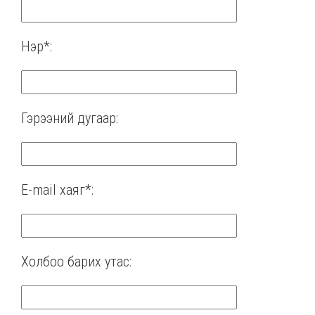
Нэр*:
Гэрээний дугаар:
E-mail хаяг*:
Холбоо барих утас: