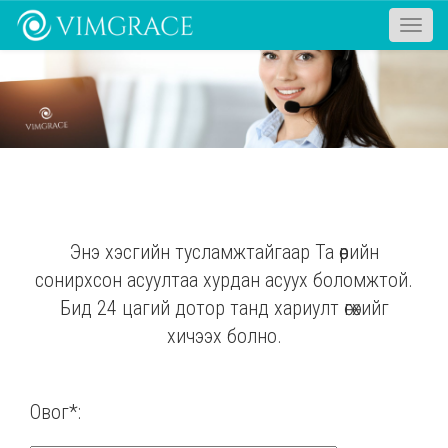
Toggle
naviga
Энэ хэсгийн тусламжтайгаар Та өөрийн
сонирхсон асуултаа хурдан асуух боломжтой.
Бид 24 цагий дотор танд хариулт өгөхийг
хичээх болно.
Овог*: