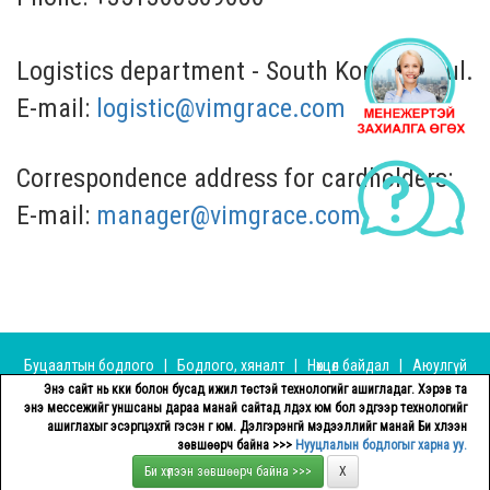
Logistics department - South Korea, Seoul.
E-mail:
logistic@vimgrace.com
Correspondence address for cardholders:
E-mail:
manager@vimgrace.com
Буцаалтын бодлого
|
Бодлого, хяналт
|
Нөхцөл байдал
|
Аюулгүй
байдал, нууцлалын бодлого
|
Төлбөрийн аргууд
|
Бидэнтэй
Энэ сайт нь күүки болон бусад ижил төстэй технологийг ашигладаг. Хэрэв та
холбогдох
|
Нэвтрэх
энэ мессежийг уншсаны дараа манай сайтад үлдэх юм бол эдгээр технологийг
ашиглахыг эсэргүүцэхгүй гэсэн үг юм. Дэлгэрэнгүй мэдээллийг манай Би хүлээн
зөвшөөрч байна >>>
Нууцлалын бодлогыг харна уу.
VIMGRACE © 2026 All Rights Reserved.
Би хүлээн зөвшөөрч байна >>>
X