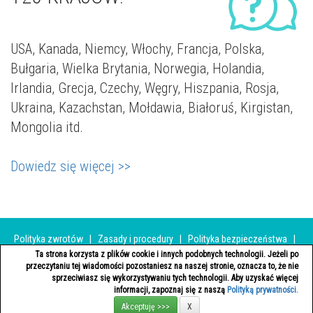
USA, Kanada, Niemcy, Włochy, Francja, Polska,
Bułgaria, Wielka Brytania, Norwegia, Holandia,
Irlandia, Grecja, Czechy, Węgry, Hiszpania, Rosja,
Ukraina, Kazachstan, Mołdawia, Białoruś, Kirgistan,
Mongolia itd.
Dowiedz się więcej >>
Polityka zwrotów
|
Zasady i procedury
|
Polityka bezpieczeństwa
|
Polityka bezpieczeństwo i prywatności
|
Sposoby płatności
|
Ta strona korzysta z plików cookie i innych podobnych technologii. Jeżeli po
przeczytaniu tej wiadomości pozostaniesz na naszej stronie, oznacza to, że nie
Skontaktuj się z nami
|
Wejść
sprzeciwiasz się wykorzystywaniu tych technologii. Aby uzyskać więcej
informacji, zapoznaj się z naszą
Polityką prywatności.
VIMGRACE © 2026 All Rights Reserved.
Akceptuję >>>
X