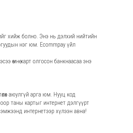
өрийг хийж болно. Энэ нь дэлхий нийтийн
ргуудын нэг юм. Ecommpay үйл
эсээ өмнө карт олгосон банкнаасаа энэ
төлөх аюулгүй арга юм. Нууц код
охоор таны картыг интернет дэлгүүрт
 хэмжээнд интернетээр хүлээн авна!