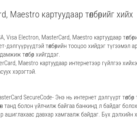
rd, Maestro картуудаар төлбөрийг хийх
, Visa Electron, MasterCard, Maestro картуудаар төлб
т-дэлгүүрүүдтэй төлбөрийн тооцоо хийдэг түгээмэл а
 дамжиж төлбөр хийгддэг.
terCard, Maestro картуудаар интернетээр гүйлгээ хийхэ
суух хэрэгтэй.
MasterCard SecureCode- Энэ нь интернет дэлгүүрт төлбөр 
хөн танд болон үйлчилж байгаа банкинд л байдаг бол
гээр ашиглахаас давхар хамгаалж байдаг. Бүх дэлхийн