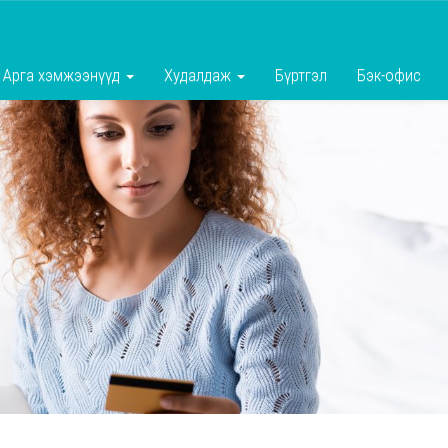
Арга хэмжээнүүд
Худалдаж
Бүртгэл
Бэк-офис