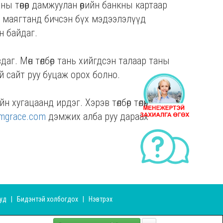
ы төвөөр дамжуулан өөрийн банкны картаар
нэ маягтанд бичсэн бүх мэдээлэлүүд
н байдаг.
даг. Мөн төлбөр тань хийгдсэн талаар таны
й сайт руу буцаж орох болно.
 хугацаанд ирдэг. Хэрэв төлбөр төлөх
mgrace.com
дэмжих алба руу дараах
ууд
|
Бидэнтэй холбогдох
|
Нэвтрэх