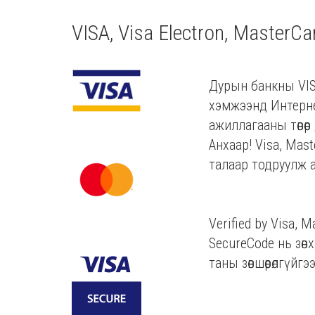
VISA, Visa Electron, MasterCa
Дурын банкны VISA
хэмжээнд Интерне
ажиллагааны төвөөр
Анхаар! Visa, Mas
талаар тодруулж а
Verified by Visa, 
SecureCode нь зөв
таны зөвшөөрөлгүй