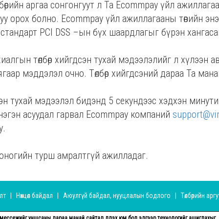
лбөрийн аргаа сонгонгуут л Та Ecommpay үйл ажиллагаан
 руу орох болно. Ecommpay үйл ажиллагааны төвийн э
стандарт PCI DSS –ын бүх шаардлагыг бүрэн хангаса
ахиалгын төлбөр хийгдсэн тухай мэдээлэлийг л хүлээн ав
гаар мэддэлэл очно. Төлбөр хийгдсэний дараа Та мана
сэн тухай мэдээлэл бидэнд 5 секундээс хэдхэн минутийн
нэгэн асуудал гарвал Ecommpay компаний
support@vi
у.
оногийн турш амралтгүй ажилладаг.
алт
|
Нөхцөл байдал
|
Аюулгүй байдал, нууцлалын бодлого
|
Төлбөрийн арг
нэ мессежийг уншсаны дараа манай сайтад үлдэх юм бол эдгээр технологийг ашиглахыг