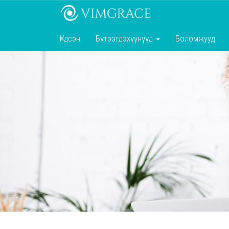
Үндсэн
Бүтээгдэхүүнүүд
Боломжууд