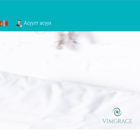
Асуулт асуух